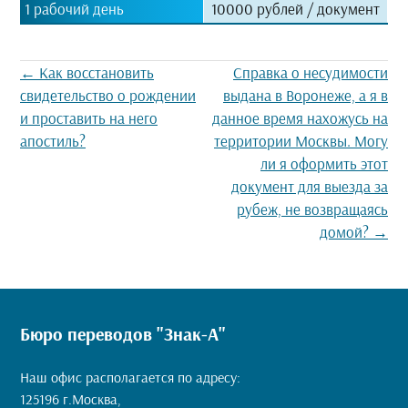
1 рабочий день
10000 рублей / документ
Навигация
←
Как восстановить
Справка о несудимости
по
свидетельство о рождении
выдана в Воронеже, а я в
записям
и проставить на него
данное время нахожусь на
апостиль?
территории Москвы. Могу
ли я оформить этот
документ для выезда за
рубеж, не возвращаясь
домой?
→
Бюро переводов "Знак-А"
Наш офис располагается по адресу:
125196 г.Москва,