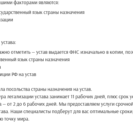
йшими факторами являются:
сударственный язык страны назначения
изации
устава:
ажно отметить — устав выдается ФНС изначально в копии, поэ
твенный язык страны назначения
а
иции РФ на устав
онсульского отдела посольства стр
и устава занимает 11 рабочих дней, плюс срок уста
 — от 2 до 6 рабочих дней. Мы предоставляем услуги срочной
става. Наши специалисты подберут для вас оптимальные срок
ю точку мира.