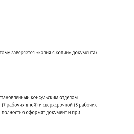
тому заверяется «копия с копии» документа)
аны назначения на устав.
новленный консульским отделом
 (7 рабочих дней) и сверхсрочной (3 рабочих
и, полностью оформят документ и при