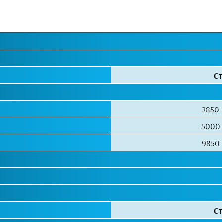
Ст
2850 
5000 
9850 
Ст