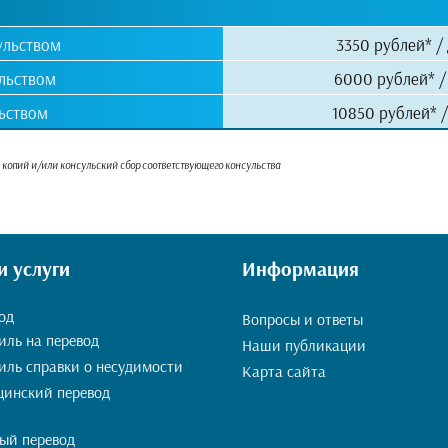
ульством
3350 рублей* /
ульством
6000 рублей* /
льством
10850 рублей* /
я копий и/или консульский сбор соответствующего консульства
 услуги
Информация
од
Вопросы и ответы
иль на перевод
Наши публикации
иль справки о несудимости
Карта сайта
инский перевод
ль на документы
ый перевод